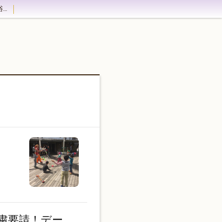
浜田市田の浦海水浴場 海の家民宿うめや
粛要請！デー