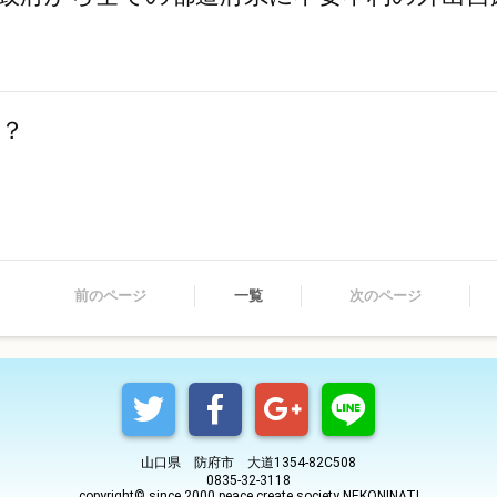
？
前のページ
一覧
次のページ
山口県 防府市 大道1354-82C508
0835-32-3118
copyright© since 2000 peace create society NEKONINATI